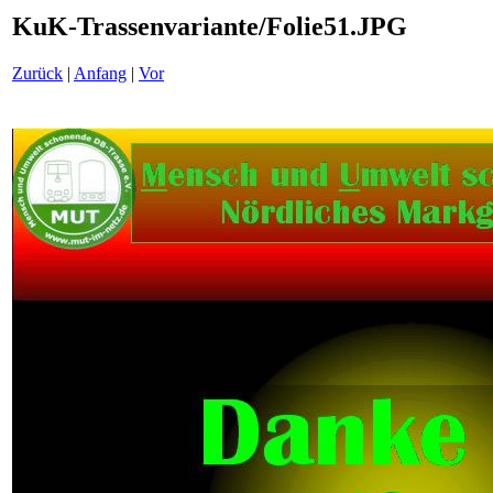
KuK-Trassenvariante/Folie51.JPG
Zurück
|
Anfang
|
Vor